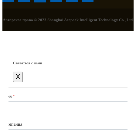
Авторское право © 2023 Shanghai Acepack Intelligent Technology Co., Ltd.
Связаться с нами
X
Имя
*
Компания