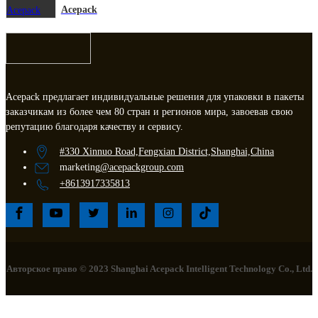
Acepack
Acepack предлагает индивидуальные решения для упаковки в пакеты
заказчикам из более чем 80 стран и регионов мира, завоевав свою
репутацию благодаря качеству и сервису.
#330 Xinnuo Road,Fengxian District,Shanghai,China
marketing
@acepackgroup.com
+8613917335813
Авторское право © 2023 Shanghai Acepack Intelligent Technology Co., Ltd.