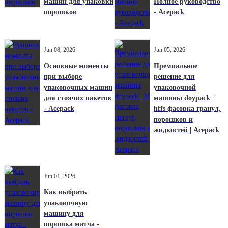
машин для упаковки
Полное руководство
порошков
- Acepack
Jun 08, 2026
Jun 05, 2026
Основные моменты
Премиальное
при выборе
решение для
упаковочных машин
упаковочной
для стоячих пакетов
машины doypack |
- Acepack
hffs фасовка гранул,
порошков и
жидкостей | Acepack
Jun 01, 2026
Как выбрать
упаковочную
машину для
порошка матча -