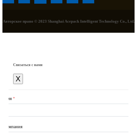
Авторское право © 2023 Shanghai Acepack Intelligent Technology Co., Ltd.
Связаться с нами
X
Имя
*
Компания