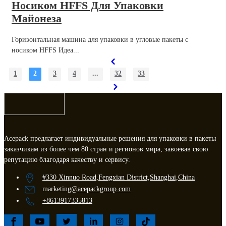
Носиком HFFS Для Упаковки
Майонеза
Горизонтальная машина для упаковки в угловые пакеты с
носиком HFFS Идеа...
1
2
3
4
...
32
33
Acepack предлагает индивидуальные решения для упаковки в пакеты
заказчикам из более чем 80 стран и регионов мира, завоевав свою
репутацию благодаря качеству и сервису.
#330 Xinnuo Road,Fengxian District,Shanghai,China
marketing
@acepackgroup.com
+8613917335813